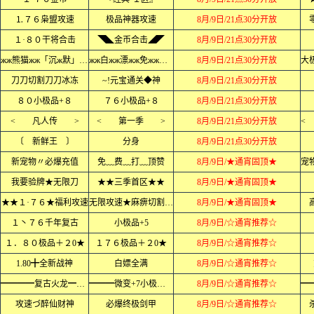
⒈７６枭盟攻速
极品神器攻速
8月/9日/21点30分开放
１·８０干将合击
◥◣金币合击◢◤
8月/9日/21点30分开放
жж熊猫жж「沉ж默」жжж
жж白жж漂жж免жж费жж
8月/9日/21点30分开放
刀刀切割刀刀冰冻
~!元宝通关◆神
8月/9日/21点30分开放
８０小极品+８
７６小极品+８
8月/9日/21点30分开放
< 凡人传 >
< 第一季 >
8月/9日/21点30分开放
〔 新鲜王 〕
分身
8月/9日/21点30分开放
新宠物〃必爆充值
免﹏费﹏打﹏顶赞
8月/9日/★通宵固顶★
我要验牌★无限刀
★★三季首区★★
8月/9日/★通宵固顶★
★★１·７６★福利攻速
无限攻速★麻痹切割★★
8月/9日/★通宵固顶★
１丶７６千年复古
小极品+5
8月/9日/☆通宵推荐☆
１．８０极品＋２0★
１７６极品＋２0★
8月/9日/☆通宵推荐☆
1.80╋全新战神
白嫖全满
8月/9日/☆通宵推荐☆
━━━━复古火龙━━━━
━━━微变+7小极品━━━
8月/9日/☆通宵推荐☆
攻速づ醉仙财神
必爆终极剑甲
8月/9日/☆通宵推荐☆