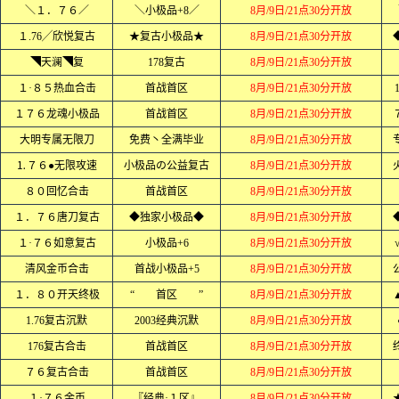
＼１．７６／
＼小极品+8／
8月/9日/21点30分开放
１.76╱欣悦复古
★复古小极品★
8月/9日/21点30分开放
◥天澜◥复
178复古
8月/9日/21点30分开放
１·８５热血合击
首战首区
8月/9日/21点30分开放
１７６龙魂小极品
首战首区
8月/9日/21点30分开放
大明专属无限刀
免费丶全满毕业
8月/9日/21点30分开放
⒈７６●无限攻速
小极品の公益复古
8月/9日/21点30分开放
８０回忆合击
首战首区
8月/9日/21点30分开放
１．７６唐刀复古
◆独家小极品◆
8月/9日/21点30分开放
１·７６如意复古
小极品+6
8月/9日/21点30分开放
清风金币合击
首战小极品+5
8月/9日/21点30分开放
１．８０开天终极
“ 首区 ”
8月/9日/21点30分开放
1.76复古沉默
2003经典沉默
8月/9日/21点30分开放
176复古合击
首战首区
8月/9日/21点30分开放
７６复古合击
首战首区
8月/9日/21点30分开放
１·７６金币
『经典·１区』
8月/9日/21点30分开放