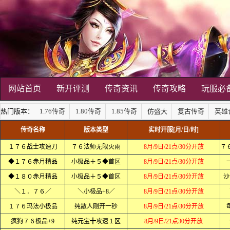
网站首页
新开评测
传奇资讯
传奇攻略
玩服必
热门版本：
1.76传奇
1.80传奇
1.85传奇
仿盛大
复古传奇
英雄
传奇名称
版本类型
实时开服[月/日/时]
１７６战士攻速刀
７６法师无限火雨
8月/9日/21点/30分开放
◆１７６赤月精品
小极品＋５◆首区
8月/9日/21点/30分开放
◆１８０赤月精品
小极品＋５◆首区
8月/9日/21点/30分开放
沙
＼１．７６／
＼小极品+8／
8月/9日/21点/30分开放
１７６玛法小极品
纯散人刚开一秒
8月/9日/21点/30分开放
疯狗７６极品+9
纯元宝╋攻速１区
8月/9日/21点30分开放