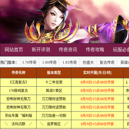
网站首页
新开评测
传奇资讯
传奇攻略
玩服必
热门版本：
1.76传奇
1.80传奇
1.85传奇
仿盛大
复古传奇
英雄
传奇名称
版本类型
实时开服[月/日/时]
《江南复古》
十二年信誉
8月/9日/15点/00分开放
１
176极纯复古
首战V首区
8月/9日/15点/00分开放
恐怖财神无限刀
刀刀限时送赞助
8月/9日/15点/00分开放
恐怖财神无限刀
刀刀限时送赞助
8月/9日/15点/00分开放
寻仙专属〝福利版
刀刀加速××切割
8月/9日/15点/00分开放
╲ 沃玛沉默 ╱
╲ 追梦首区 ╱
8月/9日/15点00分开放