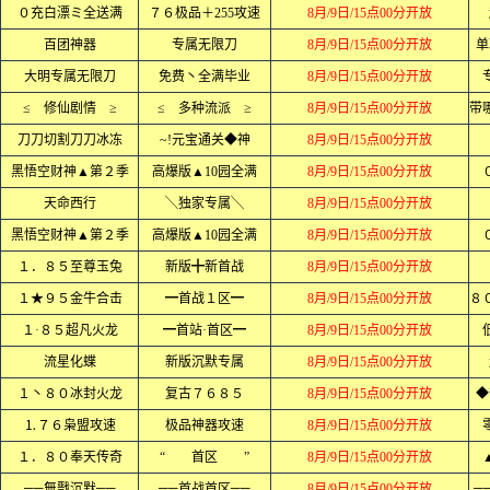
０充白漂ミ全送满
７６极品＋255攻速
8月/9日/15点00分开放
百团神器
专属无限刀
8月/9日/15点00分开放
单
大明专属无限刀
免费丶全满毕业
8月/9日/15点00分开放
≤ 修仙剧情 ≥
≤ 多种流派 ≥
8月/9日/15点00分开放
刀刀切割刀刀冰冻
~!元宝通关◆神
8月/9日/15点00分开放
黑悟空财神▲第２季
高爆版▲10园全满
8月/9日/15点00分开放
天命西行
╲独家专属╲
8月/9日/15点00分开放
黑悟空财神▲第２季
高爆版▲10园全满
8月/9日/15点00分开放
１．８５至尊玉兔
新版╋新首战
8月/9日/15点00分开放
１★９５金牛合击
━首战１区━
8月/9日/15点00分开放
１·８５超凡火龙
━首站·首区━
8月/9日/15点00分开放
流星化蝶
新版沉默专属
8月/9日/15点00分开放
１丶８０冰封火龙
复古７６８５
8月/9日/15点00分开放
◆
⒈７６枭盟攻速
极品神器攻速
8月/9日/15点00分开放
１．８０奉天传奇
“ 首区 ”
8月/9日/15点00分开放
══無戬沉默══
══首战首区══
8月/9日/15点00分开放
═