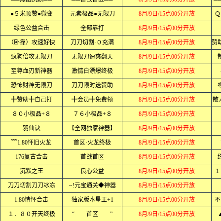
●５米顶赞●微变
元素极品●无限刀
8月/9日/15点00分开放
Ｑ
绿色公益合击
全部靠打
8月/9日/15点00分开放
（卧靠）攻速好快
刀刀切割·０充满
8月/9日/15点00分开放
疯狗倍攻无限刀
无限刀速爽翻天
8月/9日/15点00分开放
至尊血刃新神器
激情白漂爆终极
8月/9日/15点00分开放
恐怖财神无限刀
刀刀限时送赞助
8月/9日/15点00分开放
╋赞助╋自己打
╋会员╋免费领
8月/9日/15点00分开放
散
８０小极品+８
７６小极品+８
8月/9日/15点00分开放
羽仙诀
【全网独家神器】
8月/9日/15点00分开放
﹌1.80怀旧火龙
首区·火龙终极
8月/9日/15点00分开放
176复古合击
首战首区
8月/9日/15点00分开放
沉默之王
良心公益
8月/9日/15点00分开放
１
刀刀切割刀刀冰冻
~!元宝通关◆神器
8月/9日/15点00分开放
1.80情怀合击
独家版本星王+1
8月/9日/15点00分开放
不
１．８０开天终极
“ 首区 ”
8月/9日/15点00分开放