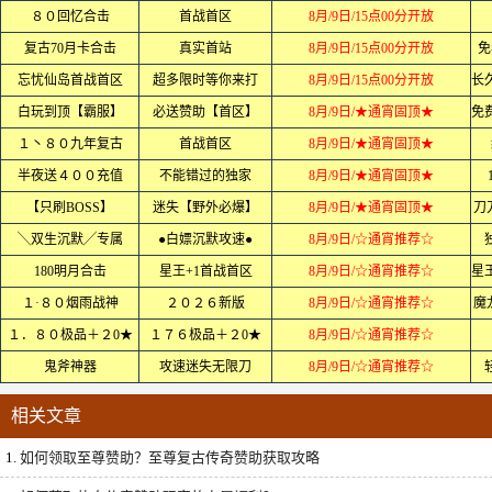
８０回忆合击
首战首区
8月/9日/15点00分开放
复古70月卡合击
真实首站
8月/9日/15点00分开放
免
忘忧仙岛首战首区
超多限时等你来打
8月/9日/15点00分开放
白玩到顶【霸服】
必送赞助【首区】
8月/9日/★通宵固顶★
１丶８０九年复古
首战首区
8月/9日/★通宵固顶★
半夜送４００充值
不能错过的独家
8月/9日/★通宵固顶★
【只刷BOSS】
迷失【野外必爆】
8月/9日/★通宵固顶★
刀
╲双生沉默╱专属
●白嫖沉默攻速●
8月/9日/☆通宵推荐☆
180明月合击
星王+1首战首区
8月/9日/☆通宵推荐☆
１·８０烟雨战神
２０２６新版
8月/9日/☆通宵推荐☆
魔
１．８０极品＋２0★
１７６极品＋２0★
8月/9日/☆通宵推荐☆
鬼斧神器
攻速迷失无限刀
8月/9日/☆通宵推荐☆
相关文章
1.
如何领取至尊赞助？至尊复古传奇赞助获取攻略