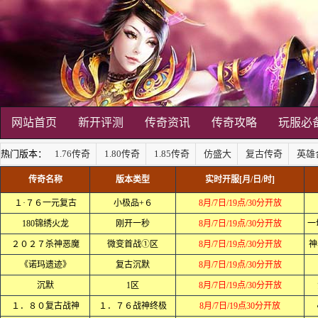
网站首页
新开评测
传奇资讯
传奇攻略
玩服必
热门版本：
1.76传奇
1.80传奇
1.85传奇
仿盛大
复古传奇
英雄
传奇名称
版本类型
实时开服[月/日/时]
１·７６一元复古
小极品+６
8月/7日/19点/30分开放
180锦绣火龙
刚开一秒
8月/7日/19点/30分开放
一
２０２７杀神恶魔
微变首战①区
8月/7日/19点/30分开放
神
《诺玛遗迹》
复古沉默
8月/7日/19点/30分开放
沉默
1区
8月/7日/19点/30分开放
１．８０复古战神
１．７６战神终极
8月/7日/19点30分开放