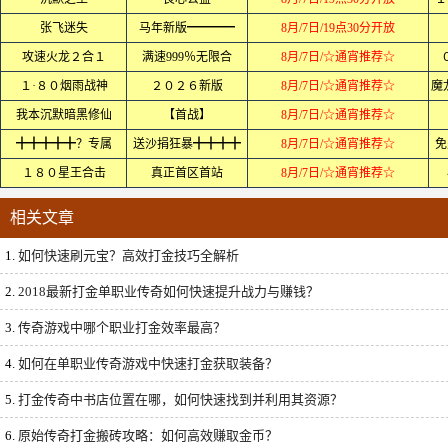
张飞迷失
马年新版━━━━
8月/7日/19点30分开放
攻速火龙２合１
满速999％无限合
8月/7日/☆通宵推荐☆
１·８０烟雨战神
２０２６新版
8月/7日/☆通宵推荐☆
魔
我本沉默暗黑修仙
【首战】
8月/7日/☆通宵推荐☆
╋╋╋╋╋？专属
送沙捐狂暴╋╋╋╋
8月/7日/☆通宵推荐☆
免
１８０星王合击
真正首区首站
8月/7日/☆通宵推荐☆
相关文章
1.
如何快速刷元宝？高效打金技巧全解析
2.
2018最新打金单职业传奇如何快速提升战力与赚钱？
3.
传奇游戏中哪个职业打金效率最高？
4.
如何在单职业传奇游戏中快速打金获取装备？
5.
打金传奇中书店位置在哪，如何快速找到并利用其资源？
6.
原始传奇打金搬砖攻略：如何高效赚取金币？