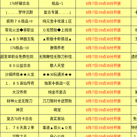
176轩辕合击
极品+5
8月/7日/19点30分开放
(﹍﹍﹍梦伴沉默
复古专属﹍﹍﹍)
8月/7日/19点30分开放
疯狗７６极品+9
纯元宝╋攻速１区
8月/7日/19点30分开放
零充火龙◆单职业
０充赞助◆上线领
8月/7日/19点30分开放
１▲８５神器玉兔
▲新版╋新首战▲
8月/7日/19点30分开放
176极品+10
激情养老
8月/7日/19点30分开放
超变单职业免费包到终极
无限鞭怪无限刀秒怪如屠狗
8月/7日/19点30分开放
８０公益合击
散人天堂
8月/7日/19点30分开放
沙捐终极★★火龙
★★30玩通关★★
8月/7日/19点30分开放
１．８５诛仙传奇
独家╋首战一区
8月/7日/19点30分开放
大汉传奇
纯金币复古
8月/7日/19点30分开放
财神火龙无限刀
刀刀限时╋送赞助
8月/7日/19点30分开放
神灵
萌宠
8月/7日/19点30分开放
复古70月卡合击
真实首站
8月/7日/19点30分开放
免
１．７６天真２季
毒道▲双火▲０充
8月/7日/19点30分开放
沉默之王
良心公益
8月/7日/19点30分开放
１