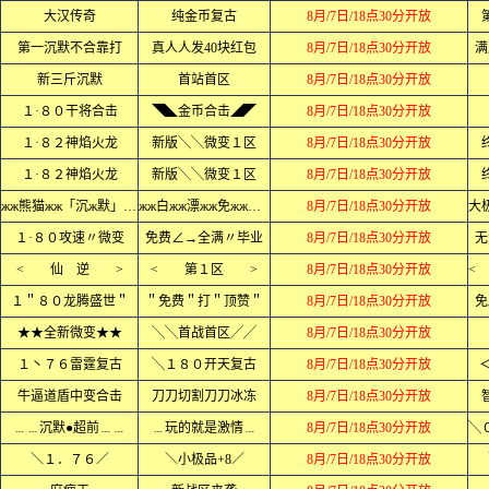
大汉传奇
纯金币复古
8月/7日/18点30分开放
第一沉默不合靠打
真人人发40块红包
8月/7日/18点30分开放
满
新三斤沉默
首站首区
8月/7日/18点30分开放
１·８０干将合击
◥◣金币合击◢◤
8月/7日/18点30分开放
１·８２神焰火龙
新版╲╲微变１区
8月/7日/18点30分开放
１·８２神焰火龙
新版╲╲微变１区
8月/7日/18点30分开放
жж熊猫жж「沉ж默」жжж
жж白жж漂жж免жж费жж
8月/7日/18点30分开放
１·８０攻速〃微变
免费∠→全满〃毕业
8月/7日/18点30分开放
无
< 仙 逆 >
< 第１区 >
8月/7日/18点30分开放
１＂８０龙腾盛世＂
＂免费＂打＂顶赞＂
8月/7日/18点30分开放
免
★★全新微变★★
╲╲首战首区╱╱
8月/7日/18点30分开放
１丶７６雷霆复古
╲１８０开天复古
8月/7日/18点30分开放
牛逼道盾中变合击
刀刀切割刀刀冰冻
8月/7日/18点30分开放
﹍﹍沉默●超前﹍﹍
﹍玩的就是激情﹍
8月/7日/18点30分开放
＼１．７６／
＼小极品+8／
8月/7日/18点30分开放