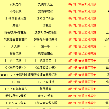
沉默之都
九周年大区
8月/7日/18点30分开放
不落沉默
复古单职业
8月/7日/18点30分开放
１·８５轩辕火龙
２０２７新版
8月/7日/18点30分开放
〔神器〕
一切看脸
8月/7日/18点30分开放
暗夜吃鸡●零充版
送５礼包●送吸怪
8月/7日/18点30分开放
上
忘忧仙岛首战首区
超多限时等你来打
8月/7日/18点30分开放
< 凡人传 >
< 第一季 >
8月/7日/18点30分开放
猩猩沉默
微变单职业
8月/7日/18点30分开放
┃ 冉冉沉默 ┃
┃ 绝版首区 ┃
8月/7日/★通宵固顶★
《《幽月传奇》》
《充值超级加倍》
8月/7日/★通宵固顶★
单
★★１·７６★福利攻速
无限攻速★麻痹切割★★
8月/7日/★通宵固顶★
１．80
１．７６战神
8月/7日/★通宵固顶★
小
１丶７６九年复古
首战首区
8月/7日/★通宵固顶★
重生●传奇●带系
魔次VS超变
8月/7日/☆通宵推荐☆
１·８５★玉兔★
玉兔元素★散人服
8月/7日/☆通宵推荐☆
董