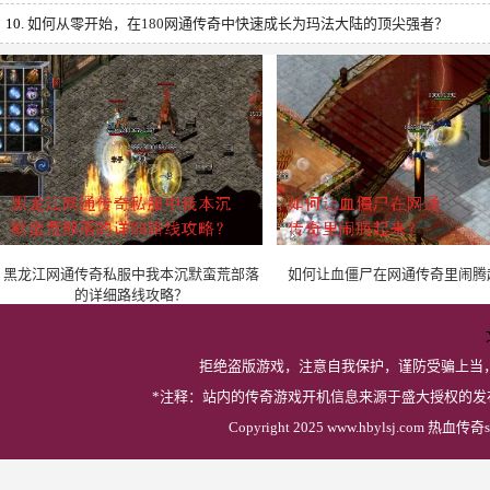
10.
如何从零开始，在180网通传奇中快速成长为玛法大陆的顶尖强者？
黑龙江网通传奇私服中我本沉默蛮荒部落
如何让血僵尸在网通传奇里闹腾
的详细路线攻略？
拒绝盗版游戏，注意自我保护，谨防受骗上当
*注释：站内的传奇游戏开机信息来源于盛大授权的
Copyright 2025 www.hbylsj.com 热血传奇s