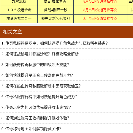
九霄沉默
复古[独家生态]
8月/6日/☆通宵推荐☆
三
１９５极道合击
首战●刚开一秒
8月/6日/☆通宵推荐☆
攻速火龙二合一
领先火龙╲无限刀
8月/6日/☆通宵推荐☆
相关文章
1.
传奇私服畅易阁中，如何快速提升角色战力与获取稀有装备？
2.
如何征战秘境并称霸沙城？终极攻略全解析
3.
如何获得传奇私服中的四级烈火技能？
4.
如何快速提升星王合击传奇角色战斗力？
5.
如何在热血传奇私服破解版中无限获取仙玉？
6.
传奇私服排行榜中如何快速提升角色战力？
7.
传奇玩家为何必须优先提升攻击速?度？
8.
如何通过账号回收机制提升游戏体验？
9.
传奇称号地图如何解锁隐藏关卡？