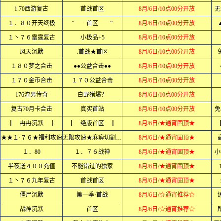
1.70西游复古
首战首区
8月/6日/10点00分开放
无
１．８０开天终极
“ 首区 ”
8月/6日/10点00分开放
１丶７６雷霆复古
小极品+5
8月/6日/10点00分开放
风天沉默
.首战★首区
8月/6日/10点00分开放
１８０梦之合击
●●公益合击●●
8月/6日/10点00分开放
１７０金币合击
１７０公益合击
8月/6日/10点00分开放
176渣男传奇
白野猪爆？
8月/6日/10点00分开放
复古70月卡合击
真实首站
8月/6日/10点00分开放
免
┃ 冉冉沉默 ┃
┃ 绝版首区 ┃
8月/6日/★通宵固顶★
★★１·７６★福利攻速
无限攻速★麻痹切割★★
8月/6日/★通宵固顶★
１．80
１．７６战神
8月/6日/★通宵固顶★
小
半夜送４００充值
不能错过的独家
8月/6日/★通宵固顶★
１丶７６九年复古
首战首区
8月/6日/★通宵固顶★
僵尸沉默
第一季·首战
8月/6日/☆通宵推荐☆
战神沉默
首区
8月/6日/☆通宵推荐☆