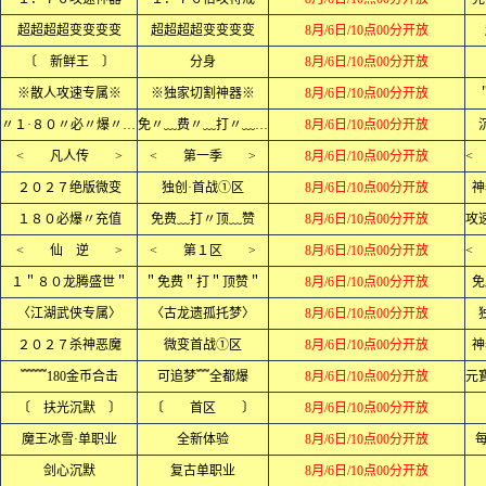
超超超超变变变变
超超超超变变变变
8月/6日/10点00分开放
〔 新鲜王 〕
分身
8月/6日/10点00分开放
※散人攻速专属※
※独家切割神器※
8月/6日/10点00分开放
〃１·８０〃必〃爆〃充〃值〃
免〃﹏费〃﹏打〃﹏顶〃﹏赞〃
8月/6日/10点00分开放
< 凡人传 >
< 第一季 >
8月/6日/10点00分开放
２０２７绝版微变
独创·首战①区
8月/6日/10点00分开放
神
１８０必爆〃充值
免费﹏打〃顶﹏赞
8月/6日/10点00分开放
< 仙 逆 >
< 第１区 >
8月/6日/10点00分开放
１＂８０龙腾盛世＂
＂免费＂打＂顶赞＂
8月/6日/10点00分开放
免
〈江湖武侠专属〉
〈古龙遗孤托梦〉
8月/6日/10点00分开放
２０２７杀神恶魔
微变首战①区
8月/6日/10点00分开放
神
﹌﹌180金币合击
可追梦﹌全都爆
8月/6日/10点00分开放
〔 扶光沉默 〕
〔 首区 〕
8月/6日/10点00分开放
魔王冰雪·单职业
全新体验
8月/6日/10点00分开放
每
剑心沉默
复古单职业
8月/6日/10点00分开放