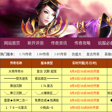
网站首页
新开评测
传奇资讯
传奇攻略
玩服必
热门版本：
1.76传奇
1.80传奇
1.85传奇
仿盛大
复古传奇
英雄
传奇名称
版本类型
实时开服[月/日/时]
大哥传奇Ⅲ
复古·沉默·超变
8月/6日/10点/00分开放
━━━━焚天迷失
首站首区━━━━
8月/6日/10点/00分开放
萧战沉默
1.76-复古
8月/6日/10点/00分开放
╲﹏寒江沉默﹏╱
╲﹏火爆首区﹏╱
8月/6日/10点/00分开放
雷霆★杀神二合一
免费合成★泡满级
8月/6日/10点/00分开放
１·７６一元复古
小极品+６
8月/6日/10点00分开放