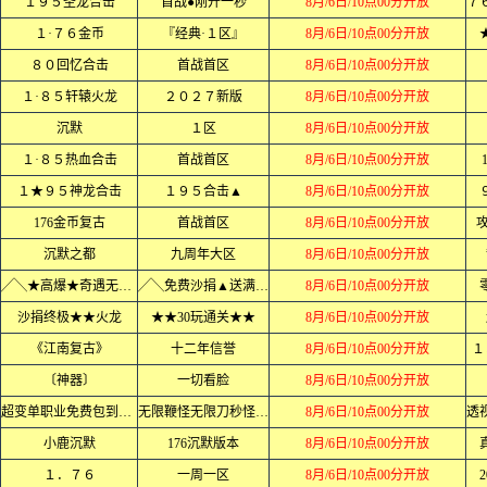
１９５圣龙合击
首战●刚开一秒
8月/6日/10点00分开放
１·７６金币
『经典·１区』
8月/6日/10点00分开放
８０回忆合击
首战首区
8月/6日/10点00分开放
１·８５轩辕火龙
２０２７新版
8月/6日/10点00分开放
沉默
１区
8月/6日/10点00分开放
１·８５热血合击
首战首区
8月/6日/10点00分开放
１★９５神龙合击
１９５合击▲
8月/6日/10点00分开放
176金币复古
首战首区
8月/6日/10点00分开放
攻
沉默之都
九周年大区
8月/6日/10点00分开放
╱╲★高爆★奇遇无限刀╱╲
╱╲免费沙捐▲送满回馈╱
8月/6日/10点00分开放
沙捐终极★★火龙
★★30玩通关★★
8月/6日/10点00分开放
《江南复古》
十二年信誉
8月/6日/10点00分开放
１
〔神器〕
一切看脸
8月/6日/10点00分开放
超变单职业免费包到终极
无限鞭怪无限刀秒怪如屠狗
8月/6日/10点00分开放
小鹿沉默
176沉默版本
8月/6日/10点00分开放
１．７６
一周一区
8月/6日/10点00分开放