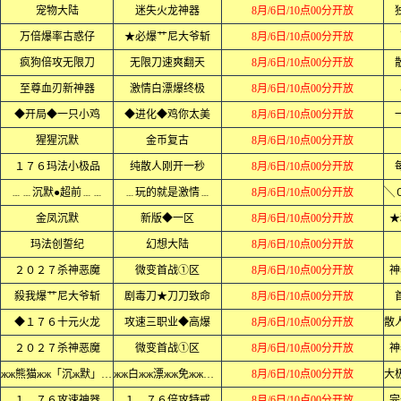
宠物大陆
迷失火龙神器
8月/6日/10点00分开放
万倍爆率古惑仔
★必爆艹尼大爷斩
8月/6日/10点00分开放
疯狗倍攻无限刀
无限刀速爽翻天
8月/6日/10点00分开放
至尊血刃新神器
激情白漂爆终极
8月/6日/10点00分开放
◆开局◆一只小鸡
◆进化◆鸡你太美
8月/6日/10点00分开放
猩猩沉默
金币复古
8月/6日/10点00分开放
１７６玛法小极品
纯散人刚开一秒
8月/6日/10点00分开放
﹍﹍沉默●超前﹍﹍
﹍玩的就是激情﹍
8月/6日/10点00分开放
金凤沉默
新版◆一区
8月/6日/10点00分开放
★
玛法创誓纪
幻想大陆
8月/6日/10点00分开放
２０２７杀神恶魔
微变首战①区
8月/6日/10点00分开放
神
殺我爆艹尼大爷斩
剧毒刀★刀刀致命
8月/6日/10点00分开放
◆１７６十元火龙
攻速三职业◆高爆
8月/6日/10点00分开放
２０２７杀神恶魔
微变首战①区
8月/6日/10点00分开放
神
жж熊猫жж「沉ж默」жжж
жж白жж漂жж免жж费жж
8月/6日/10点00分开放
１．７６攻速神器
１．７６倍攻特戒
8月/6日/10点00分开放
完