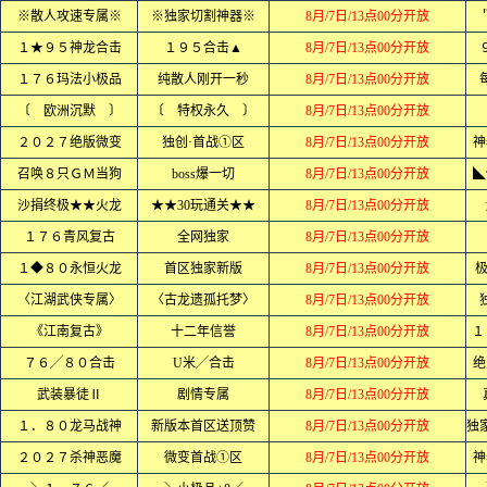
※散人攻速专属※
※独家切割神器※
8月/7日/13点00分开放
１★９５神龙合击
１９５合击▲
8月/7日/13点00分开放
１７６玛法小极品
纯散人刚开一秒
8月/7日/13点00分开放
〔 欧洲沉默 〕
〔 特权永久 〕
8月/7日/13点00分开放
２０２７绝版微变
独创·首战①区
8月/7日/13点00分开放
神
召唤８只ＧＭ当狗
boss爆一切
8月/7日/13点00分开放
◣
沙捐终极★★火龙
★★30玩通关★★
8月/7日/13点00分开放
１７６青风复古
全网独家
8月/7日/13点00分开放
１◆８０永恒火龙
首区独家新版
8月/7日/13点00分开放
〈江湖武侠专属〉
〈古龙遗孤托梦〉
8月/7日/13点00分开放
《江南复古》
十二年信誉
8月/7日/13点00分开放
１
７６╱８０合击
U米╱合击
8月/7日/13点00分开放
绝
武装暴徒Ⅱ
剧情专属
8月/7日/13点00分开放
１．８０龙马战神
新版本首区送顶赞
8月/7日/13点00分开放
２０２７杀神恶魔
微变首战①区
8月/7日/13点00分开放
神