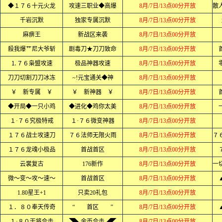
◆１７６十元火龙
攻速三职业◆高爆
8月/7日/13点00分开放
千岩沉默
独家专属沉默
8月/7日/13点00分开放
麻痹王
新战区来袭
8月/7日/13点00分开放
殺我爆艹尼大爷斩
剧毒刀★刀刀致命
8月/7日/13点00分开放
⒈７６枭盟攻速
极品神器攻速
8月/7日/13点00分开放
刀刀切割刀刀冰冻
~!元宝通关◆神
8月/7日/13点00分开放
￥ 新专属 ￥
￥ 新神器 ￥
8月/7日/13点00分开放
◆开局◆一只小鸡
◆进化◆鸡你太美
8月/7日/13点00分开放
１·７６究极特戒
１·７６微变神器
8月/7日/13点00分开放
１７６战士攻速刀
７６法师无限火雨
8月/7日/13点00分开放
１７６龙魂小极品
首战首区
8月/7日/13点00分开放
云裳复古
176新作
8月/7日/13点00分开放
微～变～攻～速～
首战首区
8月/7日/13点00分开放
1.80星王+1
只卖20礼包
8月/7日/13点00分开放
１．８０奉天传奇
“ 首区 ”
8月/7日/13点00分开放
１·８０干将合击
◥◣金币合击◢◤
8月/7日/13点00分开放