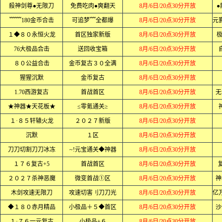
殺神剑尊●无限刀
免费吃肉●爽翻天
8月/6日/20点30分开放
﹌﹌180金币合击
可追梦﹌全都爆
8月/6日/20点30分开放
１◆８０永恒火龙
首区独家新版
8月/6日/20点30分开放
76大极品合击
送回收宝箱
8月/6日/20点30分开放
８０公益合击
金币复古３０全满
8月/6日/20点30分开放
猩猩沉默
金币复古
8月/6日/20点30分开放
1.70西游复古
首战首区
8月/6日/20点30分开放
无
★神器★天花板★
≤零氪通关≥
8月/6日/20点30分开放
１·８５轩辕火龙
２０２７新版
8月/6日/20点30分开放
沉默
１区
8月/6日/20点30分开放
刀刀切割刀刀冰冻
~!元宝通关◆神器
8月/6日/20点30分开放
１７６复古+5
首战首区
8月/6日/20点30分开放
２０２７杀神恶魔
微变首战①区
8月/6日/20点30分开放
神
木剑攻速无限刀
攻速切害刂刀刀光
8月/6日/20点30分开放
◆１８０赤月精品
小极品＋５◆首区
8月/6日/20点30分开放
沙
１·７６一元复古
小极品+６
8月/6日/20点30分开放