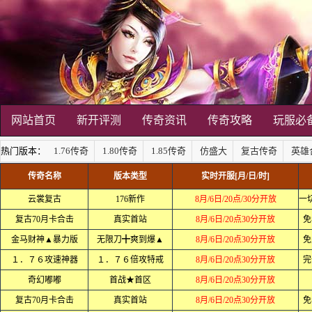
网站首页
新开评测
传奇资讯
传奇攻略
玩服必
热门版本：
1.76传奇
1.80传奇
1.85传奇
仿盛大
复古传奇
英雄
传奇名称
版本类型
实时开服[月/日/时]
云裳复古
176新作
8月/6日/20点/30分开放
复古70月卡合击
真实首站
8月/6日/20点30分开放
免
金马财神▲暴力版
无限刀╋爽到爆▲
8月/6日/20点30分开放
免
１．７６攻速神器
１．７６倍攻特戒
8月/6日/20点30分开放
完
奇幻嘟嘟
首战★首区
8月/6日/20点30分开放
复古70月卡合击
真实首站
8月/6日/20点30分开放
免