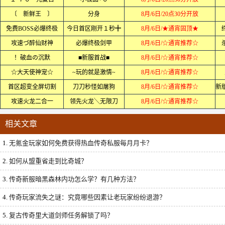
〔 新鲜王 〕
分身
8月/6日/20点30分开放
免费BOSS必爆终极
今日首区刚开１秒╋
8月/6日/★通宵固顶★
攻速づ醉仙财神
必爆终极剑甲
8月/6日/☆通宵推荐☆
！破血の沉默
■新服首战■
8月/6日/☆通宵推荐☆
☆大天使神宠☆
~玩的就是激情~
8月/6日/☆通宵推荐☆
首区超变全屏切割
刀刀秒怪如屠狗
8月/6日/☆通宵推荐☆
攻速火龙二合一
领先火龙╲无限刀
8月/6日/☆通宵推荐☆
相关文章
1.
无氪金玩家如何免费获得热血传奇私服每月月卡？
2.
如何从盟重省走到比奇城？
3.
传奇新服暗黑森林内功怎么学？有几种方法？
4.
传奇玩家流失之谜：究竟哪些因素让老玩家纷纷退游？
5.
复古传奇里大道剑师任务解锁了吗？