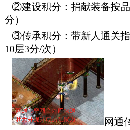
②建设积分：捐献装备按品质
分）
③传承积分：带新人通关指
10层3分/次）
网通