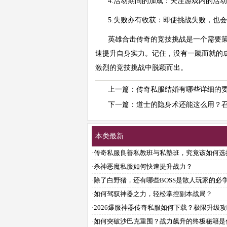
4.活动期间的加成：关注游戏内的活
5.失败亦有收获：即使挑战失败，也
英雄合击传奇的竞技挑战是一个需要策
速提升自身实力。记住，没有一蹴而就的
激烈的竞技挑战中脱颖而出。
上一篇：
传奇私服结婚有哪些详细的
下一篇：
道士的隐身术还能这么用？
本类最新
·
传奇私服良善私教班与私塾班，究竟该如何选
·
杀神恶魔私服如何快速提升战力？
·
除了白野猪，还有哪些BOSS是散人玩家的必
利？
·
如何驾驭神器之力，轻松掌控副本战局？
·
2026爆服神器传奇私服如何下载？极限升级
样让你爽到飞起？
·
如何突破沙巴克重围？战力飙升的终极秘籍是