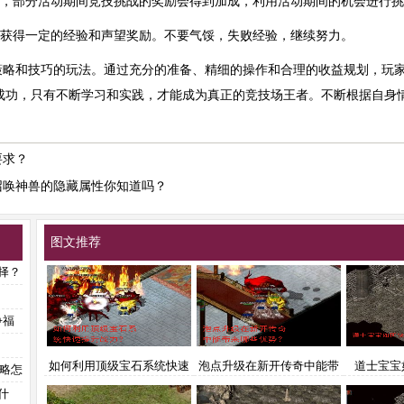
动，部分活动期间竞技挑战的奖励会得到加成，利用活动期间的机会进行
会获得一定的经验和声望奖励。不要气馁，失败经验，继续努力。
略和技巧的玩法。通过充分的准备、精细的操作和合理的收益规划，玩家
成功，只有不断学习和实践，才能成为真正的竞技场王者。不断根据自身
要求？
召唤神兽的隐藏属性你知道吗？
图文推荐
择？
争福
如何利用顶级宝石系统快速
泡点升级在新开传奇中能带
道士宝宝
攻略怎
提升战力？
来哪些优势？
什