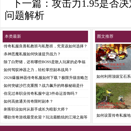
下一篇：
攻击力1.95是
问题解析
本类最新
图文推荐
·
传奇私服良善私教班与私塾班，究竟该如何选择？
·
杀神恶魔私服如何快速提升战力？
·
除了白野猪，还有哪些BOSS是散人玩家的必争福
利？
·
如何驾驭神器之力，轻松掌控副本战局？
如何利用顶级宝石系
·
2026爆服神器传奇私服如何下载？极限升级攻略怎
提升战力？
样让你爽到飞起？
·
如何突破沙巴克重围？战力飙升的终极秘籍是什
么？
·
你见过单职业传奇私服中这3件命运首饰吗？
·
如何高效通关传奇限时副本？
·
刺客职业如何从新手成长为暗影大师？
如何设置传奇私服地
·
哪款传奇游戏最受欢迎？玩法最酷炫的江湖之巅等
触发脚本？
你来战