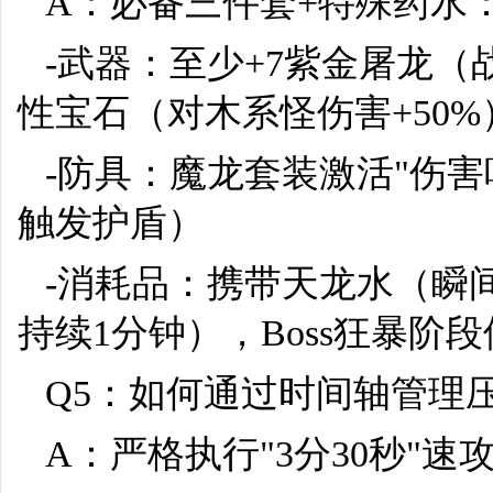
A：必备三件套+特殊药水
-武器：至少+7紫金屠龙
性宝石（对木系怪伤害+50%
-防具：魔龙套装激活"伤害
触发护盾）
-消耗品：携带天龙水（瞬间
持续1分钟），Boss狂暴阶
Q5：如何通过时间轴管理
A：严格执行"3分30秒"速