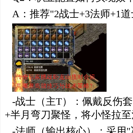
A：推荐"2战士+3法师+1
-战士（主T）：佩戴反伤套
+半月弯刀聚怪，将小怪拉
-法师（输出核心）：采用