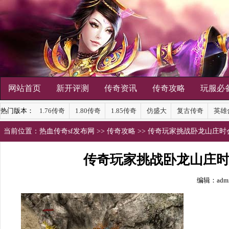
网站首页
新开评测
传奇资讯
传奇攻略
玩服必
热门版本：
1.76传奇
1.80传奇
1.85传奇
仿盛大
复古传奇
英雄
当前位置：
热血传奇sf发布网
>>
传奇攻略
>> 传奇玩家挑战卧龙山庄
传奇玩家挑战卧龙山庄
编辑：adm