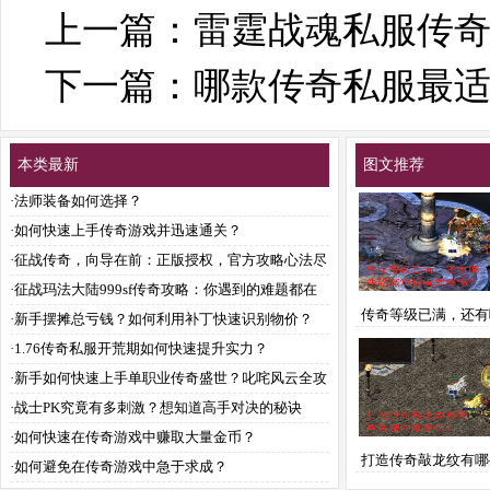
上一篇：
雷霆战魂私服传
下一篇：
哪款传奇私服最
本类最新
图文推荐
·
法师装备如何选择？
·
如何快速上手传奇游戏并迅速通关？
·
征战传奇，向导在前：正版授权，官方攻略心法尽
传？
·
征战玛法大陆999sf传奇攻略：你遇到的难题都在
传奇等级已满，还有
这儿？
·
新手摆摊总亏钱？如何利用补丁快速识别物价？
藏短板需要警惕
·
1.76传奇私服开荒期如何快速提升实力？
·
新手如何快速上手单职业传奇盛世？叱咤风云全攻
略解析
·
战士PK究竟有多刺激？想知道高手对决的秘诀
吗？
·
如何快速在传奇游戏中赚取大量金币？
打造传奇敲龙纹有哪
·
如何避免在传奇游戏中急于求成？
注意事项？