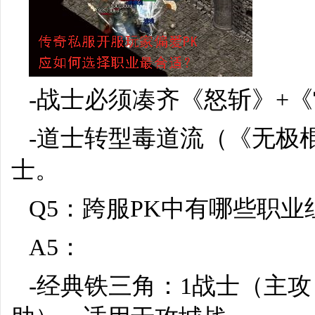
-战士必须凑齐《怒斩》+
-道士转型毒道流（《无极
士。
Q5：跨服PK中有哪些职业
A5：
-经典铁三角：1战士（主攻