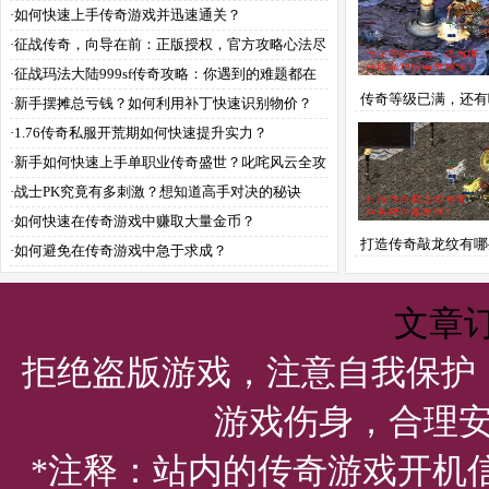
·
如何快速上手传奇游戏并迅速通关？
·
征战传奇，向导在前：正版授权，官方攻略心法尽
传？
·
征战玛法大陆999sf传奇攻略：你遇到的难题都在
传奇等级已满，还有
这儿？
·
新手摆摊总亏钱？如何利用补丁快速识别物价？
藏短板需要警惕
·
1.76传奇私服开荒期如何快速提升实力？
·
新手如何快速上手单职业传奇盛世？叱咤风云全攻
略解析
·
战士PK究竟有多刺激？想知道高手对决的秘诀
吗？
·
如何快速在传奇游戏中赚取大量金币？
打造传奇敲龙纹有哪
·
如何避免在传奇游戏中急于求成？
注意事项？
文章
拒绝盗版游戏，注意自我保护
游戏伤身，合理
*注释：站内的传奇游戏开机