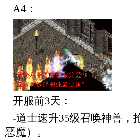
A4：
开服前3天：
-道士速升35级召唤神兽，
恶魔）。