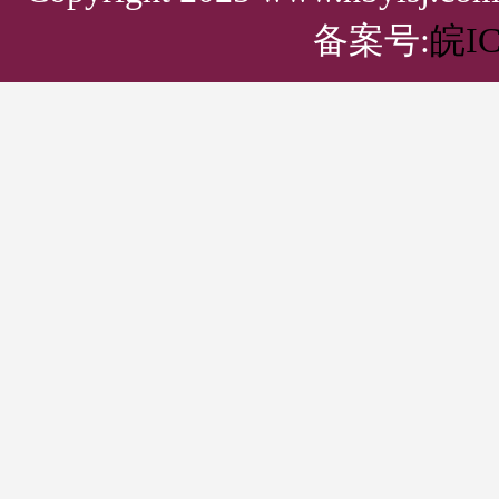
备案号:
皖IC