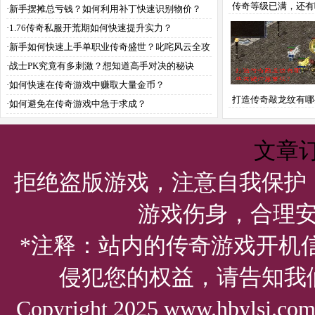
传奇等级已满，还有
这儿？
·
新手摆摊总亏钱？如何利用补丁快速识别物价？
藏短板需要警惕
·
1.76传奇私服开荒期如何快速提升实力？
·
新手如何快速上手单职业传奇盛世？叱咤风云全攻
略解析
·
战士PK究竟有多刺激？想知道高手对决的秘诀
吗？
·
如何快速在传奇游戏中赚取大量金币？
打造传奇敲龙纹有哪
·
如何避免在传奇游戏中急于求成？
注意事项？
文章
拒绝盗版游戏，注意自我保护
游戏伤身，合理
*注释：站内的传奇游戏开机
侵犯您的权益，请告知我
Copyright 2025 www.hbylsj.