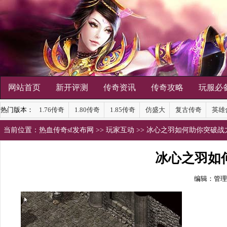
网站首页
新开评测
传奇资讯
传奇攻略
玩服必
热门版本：
1.76传奇
1.80传奇
1.85传奇
仿盛大
复古传奇
英雄
当前位置：
热血传奇sf发布网
>>
玩家互动
>> 冰心之羽如何助你突破战
冰心之羽如
编辑：管理