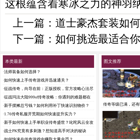
这根蕴含着寒冰之力的神羽
上一篇：
道士豪杰套装如
下一篇：
如何挑选最适合
本类最新
图文推荐
·
法师装备如何选择？
·
如何快速上手传奇游戏并迅速通关？
·
征战传奇，向导在前：正版授权，官方攻略心法尽
传？
·
征战玛法大陆999sf传奇攻略：你遇到的难题都在
传奇等级已满，还有
这儿？
·
新手摆摊总亏钱？如何利用补丁快速识别物价？
藏短板需要警惕
·
1.76传奇私服开荒期如何快速提升实力？
·
新手如何快速上手单职业传奇盛世？叱咤风云全攻
略解析
·
战士PK究竟有多刺激？想知道高手对决的秘诀
吗？
·
如何快速在传奇游戏中赚取大量金币？