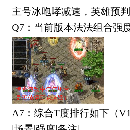
主号冰咆哮减速，英雄预判
Q7：当前版本法法组合强
A7：综合T度排行如下（V1
|场景|强度|备注|