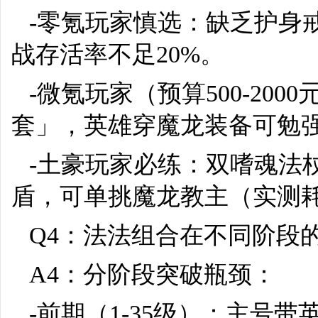
-零氪玩家慎选：缺乏护身
战存活率不足20%。
-微氪玩家（预算500-20
套」，英雄穿魔龙装备可勉
-土豪玩家必练：双嗜魂法
盾，可单挑魔龙教主（实测耗
Q4：法法组合在不同阶段
A4：分阶段突破瓶颈：
-前期（1-35级）：主号