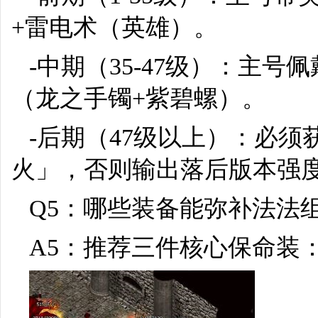
+雷电术（英雄）。
-中期（35-47级）：主号
（龙之手镯+紫碧螺）。
-后期（47级以上）：必
火」，否则输出落后版本强度
Q5：哪些装备能弥补法法
A5：推荐三件核心保命装