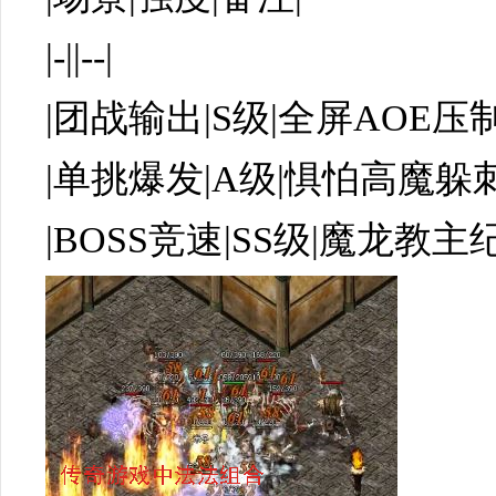
|-||--|
|团战输出|S级|全屏AOE压
|单挑爆发|A级|惧怕高魔躲刺
|BOSS竞速|SS级|魔龙教