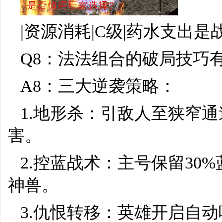
|资源消耗|C级|药水支出是战
Q8：法法组合的破局技巧
A8：三大逆袭策略：
1.地形杀：引敌人至狭窄通
害。
2.控蓝战术：主号保留30
神兽。
3.仇恨转移：英雄开启自