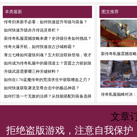
本类最新
图文推荐
·
传奇归来新手必看：如何快速提升等级与装备？
·
如何快速升级赤月传说灵兽栏？
·
新传奇私服震撼攻略来袭？史诗级任务如何挑战？
·
传奇火爆开机，如何快速攻占沙城称霸？
新传奇私服震撼攻略
·
青云七峰如何凝练剑魂？五大职业联袂登场，谁才
史诗级任务如何挑
是诛仙最强战力？
·
如何成为传奇私服中的最强道士？雷霆之力斩妖除
魔全攻略
·
升级武器需要哪三种关键材料？
·
如何在1.76蓝魔传奇的荒漠求生中获取嗜血之刃？
·
如何快速获取屠龙至尊合击中的极品神器？
传奇私服巅峰对决：
·
如何打造一个无敌的法师？从技能搭配到装备选择
为大神级辅助
全解析
文章
拒绝盗版游戏，注意自我保护