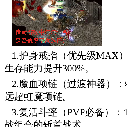
1.护身戒指（优先级MA
生存能力提升300%。
2.魔血项链（过渡神器）：
远超虹魔项链。
3.复活斗篷（PVP必备）
战组合的斩首战术。