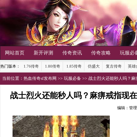
网站首页
新开评测
传奇资讯
传奇攻略
玩服必
热门版本：
1.76传奇
1.80传奇
1.85传奇
仿盛大
复古传奇
英雄
当前位置：
热血传奇sf发布网
>>
玩服必备
>> 战士烈火还能秒人吗？
战士烈火还能秒人吗？麻痹戒指现
编辑：管理