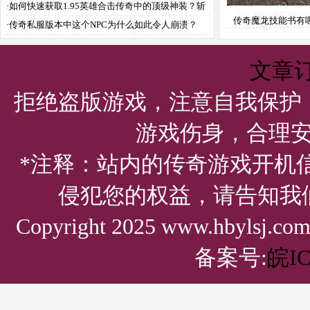
·
如何快速获取1.95英雄合击传奇中的顶级神装？斩
传奇魔龙技能书有
妖除魔与热血征战秘诀是什么？
·
传奇私服版本中这个NPC为什么如此令人崩溃？
能？
文章
拒绝盗版游戏，注意自我保护
游戏伤身，合理
*注释：站内的传奇游戏开机
侵犯您的权益，请告知我
Copyright 2025 www.hbylsj.
备案号:
皖IC