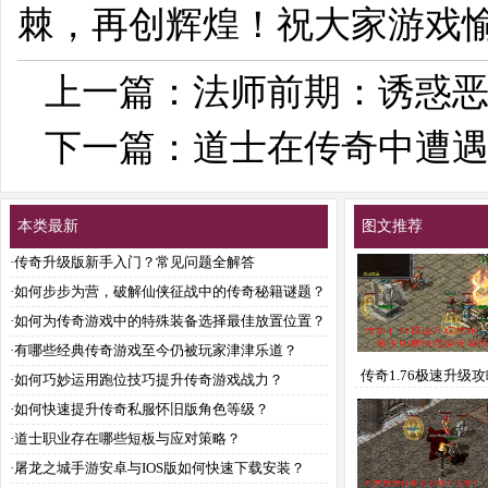
棘，再创辉煌！祝大家游戏
上一篇：
法师前期：诱惑
下一篇：
道士在传奇中遭
本类最新
图文推荐
·
传奇升级版新手入门？常见问题全解答
·
如何步步为营，破解仙侠征战中的传奇秘籍谜题？
·
如何为传奇游戏中的特殊装备选择最佳放置位置？
·
有哪些经典传奇游戏至今仍被玩家津津乐道？
传奇1.76极速升级
·
如何巧妙运用跑位技巧提升传奇游戏战力？
手如何快速提升等
·
如何快速提升传奇私服怀旧版角色等级？
·
道士职业存在哪些短板与应对策略？
·
屠龙之城手游安卓与IOS版如何快速下载安装？