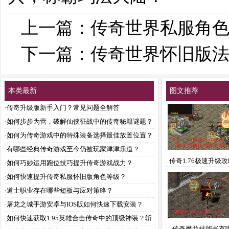
上一篇：
传奇世界私服角
下一篇：
传奇世界怀旧版
本类最新
图文推荐
·
传奇升级版新手入门？常见问题全解答
·
如何步步为营，破解仙侠征战中的传奇秘籍谜题？
·
如何为传奇游戏中的特殊装备选择最佳放置位置？
·
有哪些经典传奇游戏至今仍被玩家津津乐道？
传奇1.76极速升级
·
如何巧妙运用跑位技巧提升传奇游戏战力？
手如何快速提升等
·
如何快速提升传奇私服怀旧版角色等级？
·
道士职业存在哪些短板与应对策略？
·
屠龙之城手游安卓与IOS版如何快速下载安装？
·
如何快速获取1.95英雄合击传奇中的顶级神装？斩
传奇魔龙技能书有