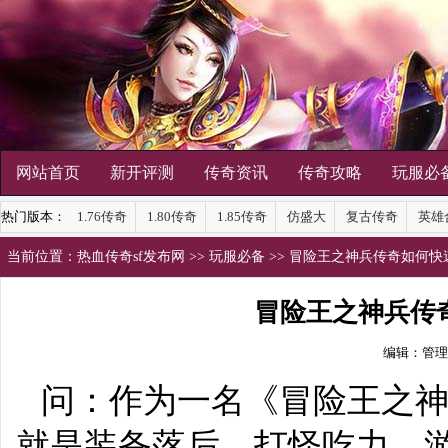
网站首页
新开评测
传奇资讯
传奇攻略
玩服必
热门版本：
1.76传奇
1.80传奇
1.85传奇
仿盛大
复古传奇
英雄
当前位置：
热血传奇sf发布网
>>
玩服必备
>> 冒险王之神兵传奇如何
冒险王之神兵传
编辑：管理
问：作为一名《冒险王之
就是
装备
落后，打怪吃力。