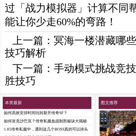
过「战力模拟器」计算不同
能让你少走60%的弯路！
上一篇：
冥海一楼潜藏哪
技巧解析
下一篇：
手动模式挑战竞
胜技巧
本类最新
图文推荐
·
如何高效安排时间玩转新开传奇SF？
·
如何攻克沙巴克？传奇私服血战制胜秘诀大揭秘
·
1.85传奇私服中，遇到这几个BOSS真的可以掉头