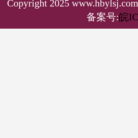
Copyright 2025 www.hbylsj.
备案号:
皖IC