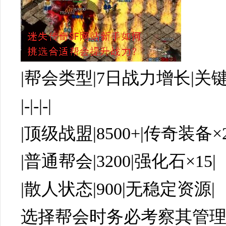
|帮会类型|7日战力增长|关
|-|-|-|
|顶级战盟|8500+|传奇装备×2
|普通帮会|3200|强化石×15|
|散人状态|900|无稳定资源|
选择帮会时务必考察其管