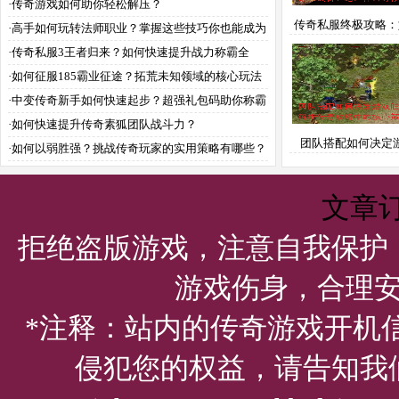
就走吗？
·
传奇游戏如何助你轻松解压？
传奇私服终极攻略：
·
高手如何玩转法师职业？掌握这些技巧你也能成为
取最强装备？绝世神
传奇
·
传奇私服3王者归来？如何快速提升战力称霸全
来拿
服？
·
如何征服185霸业征途？拓荒未知领域的核心玩法
全解析
·
中变传奇新手如何快速起步？超强礼包码助你称霸
全服
·
如何快速提升传奇素狐团队战斗力？
团队搭配如何决定
·
如何以弱胜强？挑战传奇玩家的实用策略有哪些？
负？解析传奇攻略中
策略
文章
拒绝盗版游戏，注意自我保护
游戏伤身，合理
*注释：站内的传奇游戏开机
侵犯您的权益，请告知我