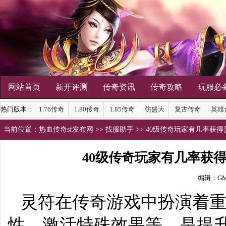
网站首页
新开评测
传奇资讯
传奇攻略
玩服必
热门版本：
1.76传奇
1.80传奇
1.85传奇
仿盛大
复古传奇
英雄
当前位置：
热血传奇sf发布网
>>
找服助手
>> 40级传奇玩家有几率获
40级传奇玩家有几率获
编辑：G
灵符在传奇游戏中扮演着
性、激活特殊效果等，是提升