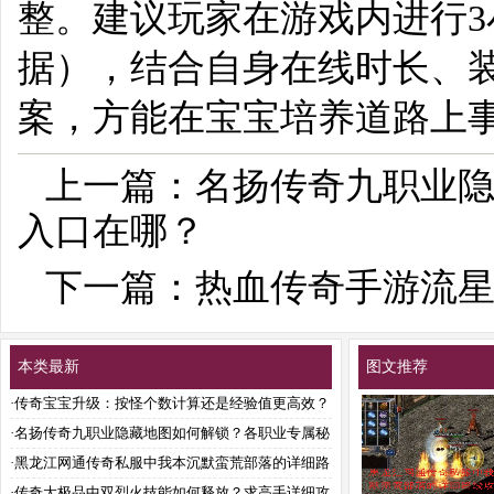
整。建议玩家在游戏内进行
据），结合自身在线时长、
案，方能在宝宝培养道路上
上一篇：
名扬传奇九职业
入口在哪？
下一篇：
热血传奇手游流
本类最新
图文推荐
·
传奇宝宝升级：按怪个数计算还是经验值更高效？
·
名扬传奇九职业隐藏地图如何解锁？各职业专属秘
境入口在哪？
·
黑龙江网通传奇私服中我本沉默蛮荒部落的详细路
线攻略？
·
传奇大极品中双烈火技能如何释放？求高手详细攻