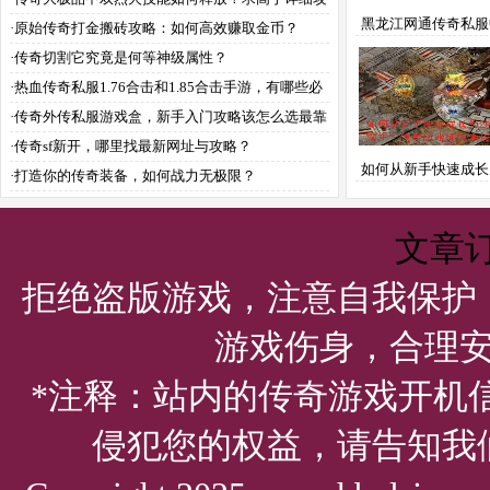
黑龙江网通传奇私服
略
·
原始传奇打金搬砖攻略：如何高效赚取金币？
沉默蛮荒部落的详细
·
传奇切割它究竟是何等神级属性？
略？
·
热血传奇私服1.76合击和1.85合击手游，有哪些必
看攻略？
·
传奇外传私服游戏盒，新手入门攻略该怎么选最靠
谱？
·
传奇sf新开，哪里找最新网址与攻略？
如何从新手快速成长
·
打造你的传奇装备，如何战力无极限？
霸主？传奇私服征战
文章
拒绝盗版游戏，注意自我保护
游戏伤身，合理
*注释：站内的传奇游戏开机
侵犯您的权益，请告知我