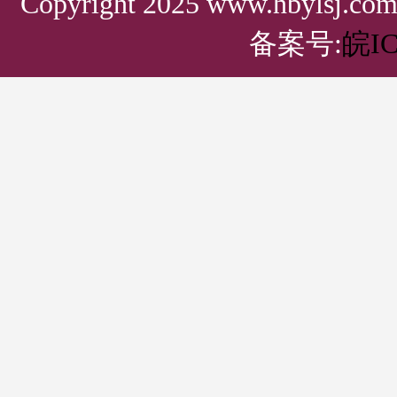
Copyright 2025 www.hbylsj.
备案号:
皖IC