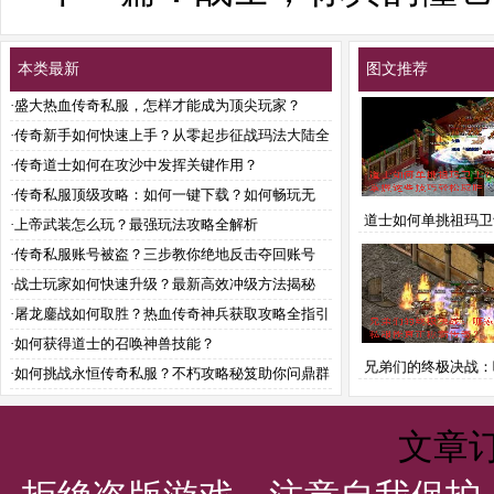
本类最新
图文推荐
·
盛大热血传奇私服，怎样才能成为顶尖玩家？
·
传奇新手如何快速上手？从零起步征战玛法大陆全
攻略
·
传奇道士如何在攻沙中发挥关键作用？
·
传奇私服顶级攻略：如何一键下载？如何畅玩无
道士如何单挑祖玛卫
阻？如何解惑破敌？
·
上帝武装怎么玩？最强玩法攻略全解析
握这些技巧轻松
·
传奇私服账号被盗？三步教你绝地反击夺回账号
·
战士玩家如何快速升级？最新高效冲级方法揭秘
·
屠龙鏖战如何取胜？热血传奇神兵获取攻略全指引
·
如何获得道士的召唤神兽技能？
兄弟们的终极决战：
·
如何挑战永恒传奇私服？不朽攻略秘笈助你问鼎群
服能真正称霸传
雄
文章