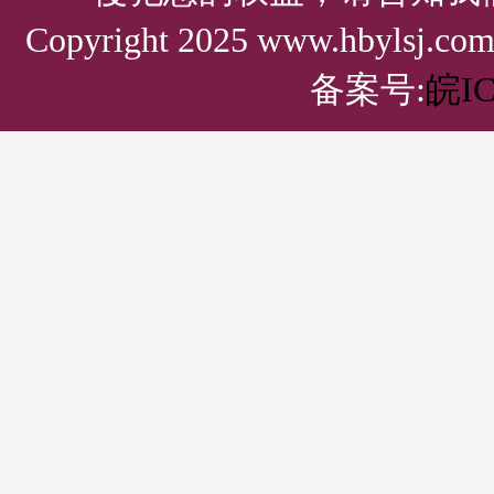
Copyright 2025 www.hbylsj.
备案号:
皖IC