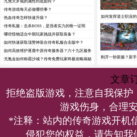
荐？
·
九煞天罗戒的属性到底如何？
·
传奇游戏每天必做哪些事？
如何发挥道士职业的
·
热血传奇怎样快速升级？
势制胜传奇？
·
传奇私服：击杀BOSS，是强者实力的唯一证明
吗？
·
哪些怪物适合中期玩家挑战并获取装备？
·
如何快速获取顶赞神装在传奇私服合击版中？
·
如何高效维护逐鹿中原传奇服务器？六十九区服务
刚开一秒新服？新手
端有哪些实用攻略？
·
无氪金如何称霸沙城？传奇免费玩家终极攻略揭秘
速升级与打造装
文章
拒绝盗版游戏，注意自我保护
游戏伤身，合理
*注释：站内的传奇游戏开机
侵犯您的权益，请告知我