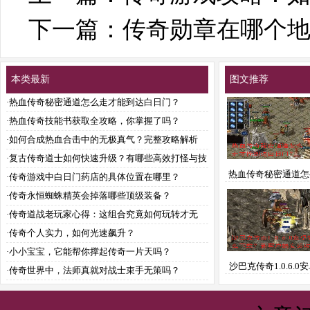
下一篇：
传奇勋章在哪个
本类最新
图文推荐
·
热血传奇秘密通道怎么走才能到达白日门？
·
热血传奇技能书获取全攻略，你掌握了吗？
·
如何合成热血合击中的无极真气？完整攻略解析
·
复古传奇道士如何快速升级？有哪些高效打怪与技
热血传奇秘密通道怎
能搭配攻略？
·
传奇游戏中白日门药店的具体位置在哪里？
能到达白日门
·
传奇永恒蜘蛛精英会掉落哪些顶级装备？
·
传奇道战老玩家心得：这组合究竟如何玩转才无
敌？
·
传奇个人实力，如何光速飙升？
·
小小宝宝，它能帮你撑起传奇一片天吗？
沙巴克传奇1.0.6.0
·
传奇世界中，法师真就对战士束手无策吗？
么下载？新客户端安
有哪些？