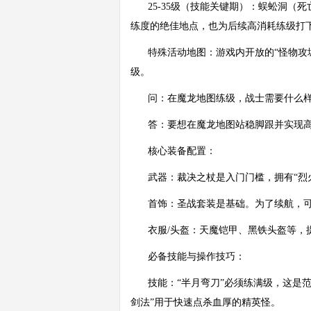
25-35级（技能关键期）：蜈蚣洞（
练度的绝佳地点，也为后续高消耗练级打
特殊活动地图：游戏内开放的“怪物攻
级。
问：在魔龙地图练级，战士需要什么
答：要想在魔龙地图站稳脚跟并实现
核心装备配置：
武器：裁决之杖是入门门槛，拥有“烈
首饰：圣战套装是基础。为了续航，可
衣服/头盔：天魔铠甲、黑铁头盔等，
必备技能与操作技巧：
技能：“半月弯刀”必须练满级，这是
剑法”用于快速点杀血厚的精英怪。