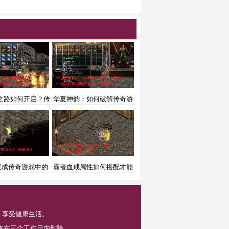
之路如何开启？传
华夏神韵：如何破解传奇游
隐藏谜团全揭秘
戏中的不世谜团与旷世秘
宝？
完成传奇游戏中的
霸者血戒属性如何搭配才能
任务？
发挥最大战力？
，享受健康生活。
将在三个工作日内删除。