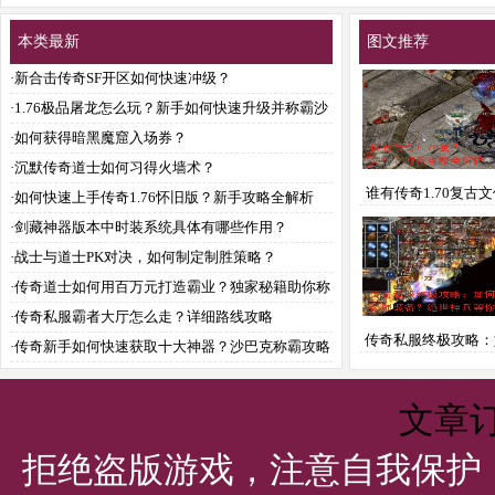
本类最新
图文推荐
·
新合击传奇SF开区如何快速冲级？
·
1.76极品屠龙怎么玩？新手如何快速升级并称霸沙
城？
·
如何获得暗黑魔窟入场券？
·
沉默传奇道士如何习得火墙术？
谁有传奇1.70复古
·
如何快速上手传奇1.76怀旧版？新手攻略全解析
戏攻略全解析
·
剑藏神器版本中时装系统具体有哪些作用？
·
战士与道士PK对决，如何制定制胜策略？
·
传奇道士如何用百万元打造霸业？独家秘籍助你称
霸沙场
·
传奇私服霸者大厅怎么走？详细路线攻略
传奇私服终极攻略：
·
传奇新手如何快速获取十大神器？沙巴克称霸攻略
取最强装备？绝世神
全解析
来拿
文章
拒绝盗版游戏，注意自我保护