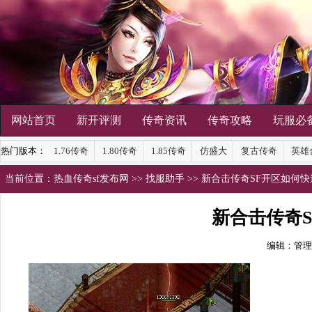
网站首页
新开评测
传奇资讯
传奇攻略
玩服必
热门版本：
1.76传奇
1.80传奇
1.85传奇
仿盛大
复古传奇
英雄
当前位置：
热血传奇sf发布网
>>
找服助手
>> 新合击传奇SF开区如何
新合击传奇
编辑：管理