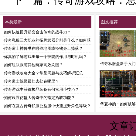
下一篇：
传奇游戏攻略：
本类最新
图文推荐
·
如何快速提升超变合击传奇的战斗力？
·
传奇私服三大职业的招牌武器分别是什么？如何获
取与强化？
·
传奇道士神兽书在哪些地图或怪物身上掉落？
·
你真的了解游戏里每一个技能的作用与时机吗？
传奇私服盒新手入门
·
如何组队跟随其他玩家高效刷图？
快速上手成为高
·
传奇游戏攻略大全？常见问题与技巧解析汇总
·
传奇道士练级最佳去处在哪里？
·
传奇游戏中获得极品装备有何实用小技巧？
·
如何设置仿盛大传奇中的指定拾取功能？
华夏神韵：如何破解
·
如何在复古传奇私服公益服中快速提升角色等级？
戏中的不世谜团与
宝？
文章