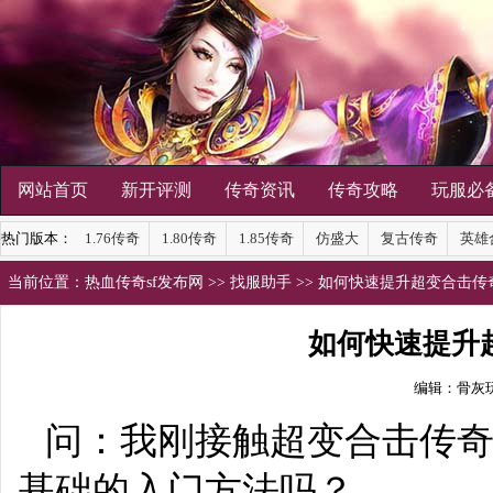
网站首页
新开评测
传奇资讯
传奇攻略
玩服必
热门版本：
1.76传奇
1.80传奇
1.85传奇
仿盛大
复古传奇
英雄
当前位置：
热血传奇sf发布网
>>
找服助手
>> 如何快速提升超变合击
如何快速提升
编辑：骨灰
问：我刚接触超变合击传
基础的入门方法吗？