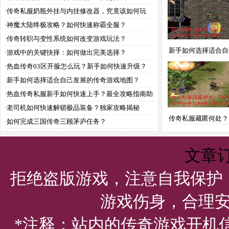
·
传奇私服奶瓶外挂与内挂修改器，究竟该如何玩
转？
·
神魔大陆终极攻略？如何快速称霸全服？
·
传奇转职与变性系统如何改变游戏玩法？
新手如何选择适合自
·
游戏中的关键抉择：如何做出完美选择？
的传奇游戏地图
·
热血传奇03区开服怎么玩？新手如何快速升级？
·
新手如何选择适合自己发展的传奇游戏地图？
·
热血传奇私服新手如何快速上手？最全攻略指南助
你称霸玛法大陆
·
老司机如何快速解锁极品装备？独家攻略揭秘
传奇私服藏匿何处？
·
如何完成三国传奇三顾茅庐任务？
家带你寻觅畅爽武
文章
拒绝盗版游戏，注意自我保护
游戏伤身，合理
*注释：站内的传奇游戏开机