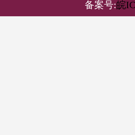
备案号:
皖IC