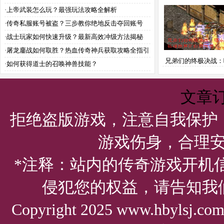
握这些技巧轻松
阻？如何解惑破敌？
·
上帝武装怎么玩？最强玩法攻略全解析
·
传奇私服账号被盗？三步教你绝地反击夺回账号
·
战士玩家如何快速升级？最新高效冲级方法揭秘
·
屠龙鏖战如何取胜？热血传奇神兵获取攻略全指引
兄弟们的终极决战：
·
如何获得道士的召唤神兽技能？
服能真正称霸传
文章
拒绝盗版游戏，注意自我保护
游戏伤身，合理
*注释：站内的传奇游戏开机
侵犯您的权益，请告知我
Copyright 2025 www.hbylsj.