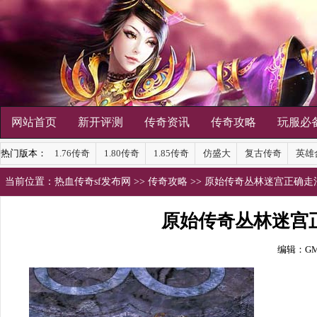
网站首页
新开评测
传奇资讯
传奇攻略
玩服必
热门版本：
1.76传奇
1.80传奇
1.85传奇
仿盛大
复古传奇
英雄
当前位置：
热血传奇sf发布网
>>
传奇攻略
>> 原始传奇丛林迷宫正确
原始传奇丛林迷宫
编辑：G