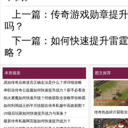
上一篇：
传奇游戏勋章提
吗？
下一篇：
如何快速提升雷
略？
本类最新
图文推荐
·
原始传奇丛林迷宫正确走法是什么？求详细攻略
·
单职业传奇公益服如何快速提升战力？新手必看攻
略
·
焰火屠魔如何快速升级？经验获取全攻略带你称霸
传奇
·
如何利用战士的半月技能在传奇私服中高效刷图？
传奇热血碎片获取全
·
20级后玩家如何快速提升战力与装备？
新手必看技巧大
·
最新传奇私服网页版如何快速提升战力？