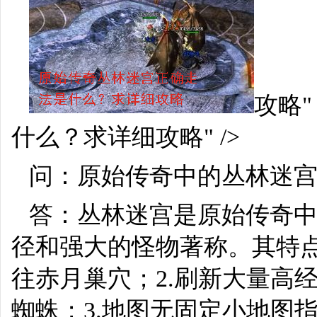
攻略"
什么？求详细攻略" />
问：原始传奇中的丛林迷
答：丛林迷宫是原始传奇
径和强大的怪物著称。其特点
往赤月巢穴；2.刷新大量高
蜘蛛；3.地图无固定小地图