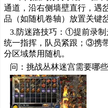
通道，沿右侧墙壁直行，遇
品（如随机卷轴）放置关键
3.防迷路技巧：①提前录
统一指挥，队员紧跟；③携
分区域禁用随机。
问：挑战丛林迷宫需要哪