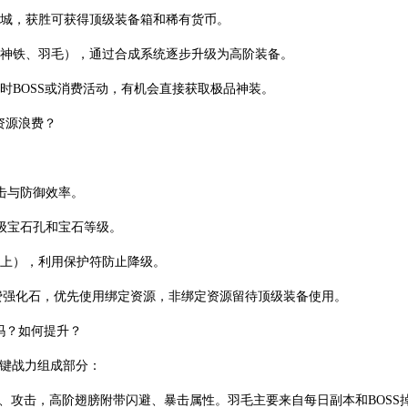
攻城，获胜可获得顶级装备箱和稀有货币。
如神铁、羽毛），通过合成系统逐步升级为高阶装备。
限时BOSS或消费活动，有机会直接获取极品神装。
资源浪费？
击与防御效率。
级宝石孔和宝石等级。
0以上），利用保护符防止降级。
费强化石，优先使用绑定资源，非绑定资源留待顶级装备使用。
吗？如何提升？
关键战力组成部分：
命、攻击，高阶翅膀附带闪避、暴击属性。羽毛主要来自每日副本和BOSS