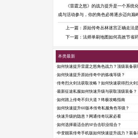
《雷霆之怒》的战力提升是一个系统化
成与活动参与，你的角色必将逐步迈向巅
上一篇：
原始传奇丛林迷宫正确走法
下一篇：
法师单刷地图如何高效节省
本类最新
·
如何快速提升雷霆之怒角色战力？顶级装备获
略？
·
如何快速提升原始传奇中的炼魂等级？
·
传奇烈火剑法获取攻略？如何快速获得烈火剑
·
最新征途私服如何快速升级与获取顶级装备？
·
如何踏上传奇不归大道？终极攻略指南
·
如何快速提升60版本传奇私服角色等级？
·
快速升级的隐患？网通传奇玩家必看
·
如何选择最适合的SF合击职业组合？
·
中变靓装传奇手机版如何快速提升战力？装备