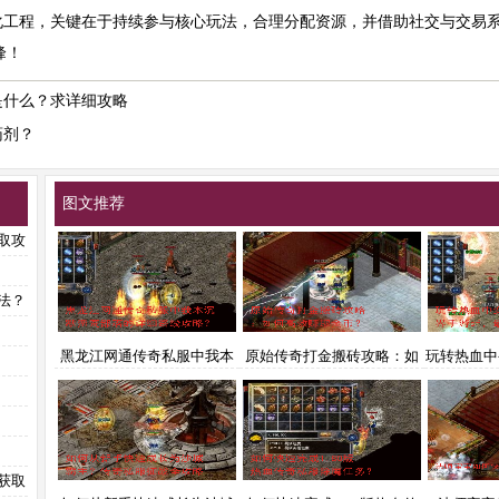
工程，关键在于持续参与核心玩法，合理分配资源，并借助社交与交易系
峰！
是什么？求详细攻略
药剂？
图文推荐
取攻
法？
黑龙江网通传奇私服中我本
原始传奇打金搬砖攻略：如
玩转热血中
沉默蛮荒部落的详细路线攻
何高效赚取金币？
界手游sf
略？
获取