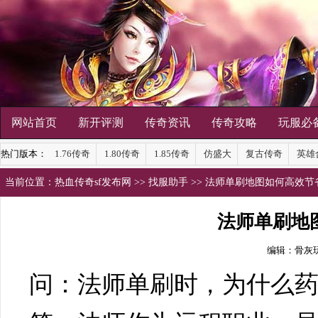
网站首页
新开评测
传奇资讯
传奇攻略
玩服必
热门版本：
1.76传奇
1.80传奇
1.85传奇
仿盛大
复古传奇
英雄
当前位置：
热血传奇sf发布网
>>
找服助手
>> 法师单刷地图如何高效节
法师单刷地
编辑：骨灰
问：法师单刷时，为什么