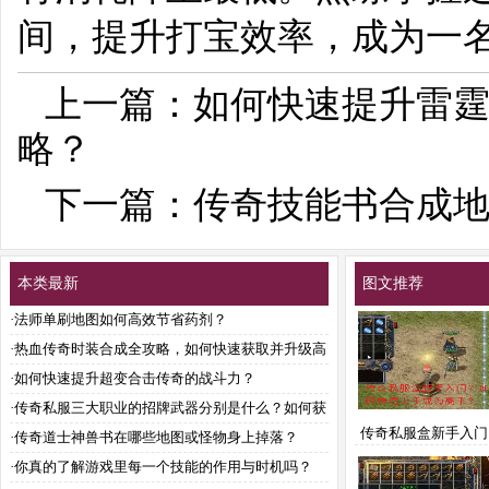
间，提升打宝效率，成为一
上一篇：
如何快速提升雷
略？
下一篇：
传奇技能书合成
本类最新
图文推荐
·
法师单刷地图如何高效节省药剂？
·
热血传奇时装合成全攻略，如何快速获取并升级高
级时装？
·
如何快速提升超变合击传奇的战斗力？
·
传奇私服三大职业的招牌武器分别是什么？如何获
传奇私服盒新手入门
取与强化？
·
传奇道士神兽书在哪些地图或怪物身上掉落？
快速上手成为高
·
你真的了解游戏里每一个技能的作用与时机吗？