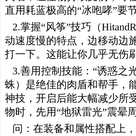
直用耗蓝极高的“冰咆哮”要
2.掌握“风筝”技巧（Hita
动速度慢的特点，边移动边
打一下。这能让你几乎无伤刷
3.善用控制技能：“诱惑
蛛）是绝佳的肉盾和帮手，能
神技，开启后能大幅减少所
物时，先用“地狱雷光”震晕
问：在装备和属性搭配上