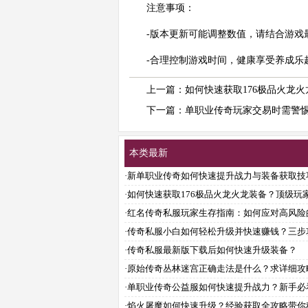
注意事项：
-版本更新可能调整数值，请结合游戏
-合理控制游戏时间，健康享受养成乐
上一篇：
如何快速获取176极品火龙
下一篇：
单职业传奇玩家交易时需警
本类最新
·
新单职业传奇如何快速提升战力与装备获取技
·
如何快速获取176极品火龙火龙装备？顶级玩
享攻略心得
·
红名传奇私服玩家生存指南：如何应对高风险
战？
·
传奇私服小白如何轻松升级并快速赚钱？三步
带你飞
·
传奇私服最新版下载后如何快速升级装备？
·
原始传奇丛林迷宫正确走法是什么？求详细攻
·
单职业传奇公益服如何快速提升战力？新手必
略
·
焰火屠魔如何快速升级？经验获取全攻略带你