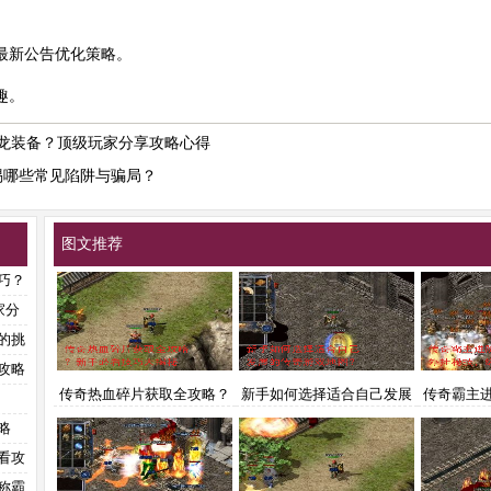
最新公告优化策略。
趣。
火龙装备？顶级玩家分享攻略心得
惕哪些常见陷阱与骗局？
图文推荐
巧？
家分
的挑
攻略
传奇热血碎片获取全攻略？
新手如何选择适合自己发展
传奇霸主
新手必看技巧大揭秘
的传奇游戏地图？
索外挂秘
略
看攻
称霸