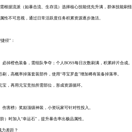
但需根据流派（如暴击流、生存流）选择核心技能优先升满，群体技能刷怪
加属性不可忽视，通过日常活跃度任务积累资源逐步激活。
费捷径”：
魔龙）必掉橙色装备，需组队争夺；个人BOSS每日次数刷满，积累碎片合成
必刷，高概率掉落套装部件，使用“寻宝罗盘”增加稀有装备掉落率。
元宝，再用元宝竞拍所需部位，形成资源循环。
、伤害榜）奖励顶级神装，小资玩家可针对性投入。
高阶）时加入“幸运石”，提升暴击率出极品属性。
战力差距？