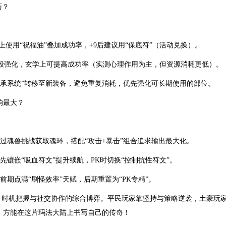
巧？
以上使用“祝福油”叠加成功率，+9后建议用“保底符”（活动兑换）。
段强化，玄学上可提高成功率（实测心理作用为主，但资源消耗更低）。
继承系统”转移至新装备，避免重复消耗，优先强化可长期使用的部位。
响最大？
通过魂兽挑战获取魂环，搭配“攻击+暴击”组合追求输出最大化。
先镶嵌“吸血符文”提升续航，PK时切换“控制抗性符文”。
前期点满“刷怪效率”天赋，后期重置为“PK专精”。
、时机把握与社交协作的综合博弈。平民玩家靠坚持与策略逆袭，土豪玩
，方能在这片玛法大陆上书写自己的传奇！