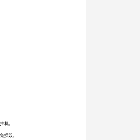
）挂机。
避免损毁。