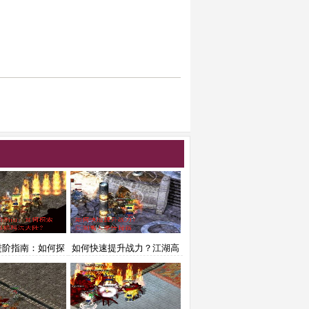
进阶指南：如何探
如何快速提升战力？江湖高
技，纵横玛法大
人亲传秘籍
陆？