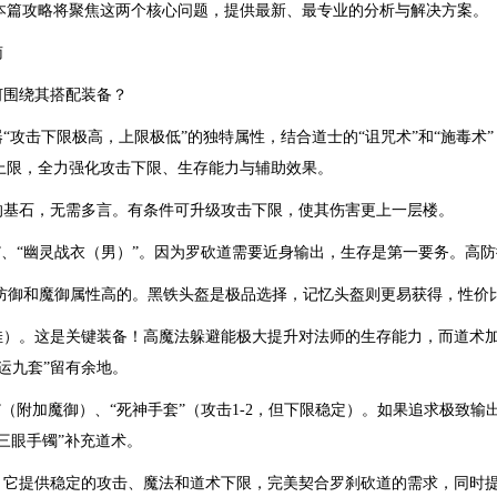
本篇攻略将聚焦这两个核心问题，提供最新、最专业的分析与解决方案。
南
何围绕其搭配装备？
“攻击下限极高，上限极低”的独特属性，结合道士的“诅咒术”和“施毒术
上限，全力强化攻击下限、生存能力与辅助效果。
的基石，无需多言。有条件可升级攻击下限，使其伤害更上一层楼。
”、“幽灵战衣（男）”。因为罗砍道需要近身输出，生存是第一要务。高
防御和魔御属性高的。黑铁头盔是极品选择，记忆头盔则更易获得，性价
）。这是关键装备！高魔法躲避能极大提升对法师的生存能力，而道术加成
“运九套”留有余地。
（附加魔御）、“死神手套”（攻击1-2，但下限稳定）。如果追求极致输出，
三眼手镯”补充道术。
。它提供稳定的攻击、魔法和道术下限，完美契合罗刹砍道的需求，同时