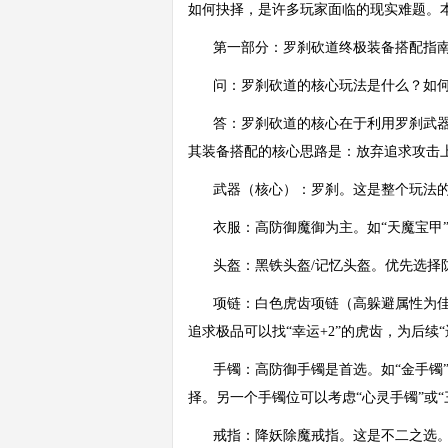
如何抉择，是许多玩家面临的现实难题。
第一部分：罗刹砍道终极装备搭配指
问：罗刹砍道的核心玩法是什么？如
答：罗刹砍道的核心在于利用罗刹武器
其装备搭配的核心思路是：放弃追求攻击
武器（核心）：罗刹。这是整个玩法
衣服：高防御魔御为主。如“天魔宝甲
头盔：黑铁头盔/记忆头盔。优先选择
项链：白色虎齿项链（高躲避属性为佳
追求极品可以找“幸运+2”的虎齿，为后续
手镯：高防御手镯是首选。如“金手镯”
择。另一个手镯位可以考虑“心灵手镯”或“
戒指：降妖除魔戒指。这是不二之选