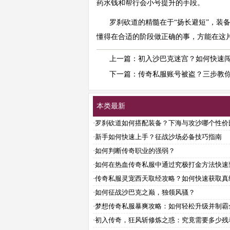
药水钱和帮行会小号提升的手段。
罗刹砍道的精髓在于“扬长避短”，装
懂得在合适的阶段做正确的事，方能在这
上一篇：
初入沙巴克迷宫？如何快速
下一篇：
传奇私服账号被盗？三步教
本类最新
·
罗刹砍道如何搭配装备？下海与攻沙哪个性价
高？
·
新手如何快速上手？征战沙场必备技巧指南
·
如何判断传奇职业的强弱？
·
如何在热血传奇私服中通过究极打金方法快速
富？
·
传奇私服灵宠西天取经攻略？如何快速获取真
籍？
·
如何征战沙巴克之巅，独领风骚？
·
梦想传奇私服暴爽攻略：如何轻松升级并制霸
服？
·
初入传奇，狂风斩修炼之惑：究竟需要多少残