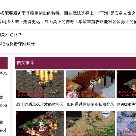
备搭配要服务于其稳定输出的特性。而在玩法选择上，“下海”是安身立命之
片玛法大陆上走得更远，成为真正的传奇！希望本篇攻略能对各位勇士的
闯关不迷路？
你绝地反击夺回账号
图文推荐
比更
致
战士肉盾怎么玩才能体验天
如何通过原始传奇私服登录
新992秘
经秘
神碾压的快感？
器快速升到999级？
攻略如何
全
卷才