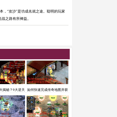
本，“攻沙”是功成名就之途。聪明的玩家
征战之路有所裨益。
诀大揭秘？9大逆天
如何快速完成传奇地图并获
助你称霸传奇？
取丰厚奖励？